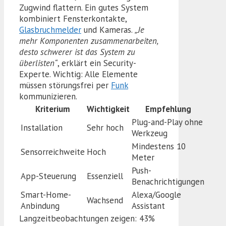
Zugwind flattern. Ein gutes System
kombiniert Fensterkontakte,
Glasbruchmelder
und Kameras.
„Je
mehr Komponenten zusammenarbeiten,
desto schwerer ist das System zu
überlisten“
, erklärt ein Security-
Experte. Wichtig: Alle Elemente
müssen störungsfrei per
Funk
kommunizieren.
Kriterium
Wichtigkeit
Empfehlung
Plug-and-Play ohne
Installation
Sehr hoch
Werkzeug
Mindestens 10
Sensorreichweite
Hoch
Meter
Push-
App-Steuerung
Essenziell
Benachrichtigungen
Smart-Home-
Alexa/Google
Wachsend
Anbindung
Assistant
Langzeitbeobachtungen zeigen: 43%