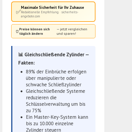
Maximale Sicherheit für Ihr Zuhause
✅
Redaktionelle Empfehlung · sicherheits-
angebote.com
Preise können sich
— jetzt vergleichen
⏰
täglich ändern
und sparen!
📊 Gleichschließende Zylinder —
Fakten:
89% der Einbrüche erfolgen
über manipulierte oder
schwache Schließzylinder
Gleichschließende Systeme
reduzieren die
Schlüsselverwaltung um bis
zu 75%
Ein Master-Key-System kann
bis zu 10.000 einzelne
Zylinder steuern