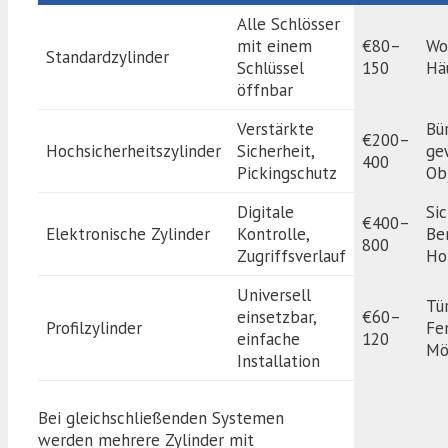
Alle Schlösser
mit einem
€80–
Wo
Standardzylinder
Schlüssel
150
Hä
öffnbar
Verstärkte
Bür
€200–
Hochsicherheitszylinder
Sicherheit,
ge
400
Pickingschutz
Ob
Digitale
Si
€400–
Elektronische Zylinder
Kontrolle,
Be
800
Zugriffsverlauf
Ho
Universell
Tü
einsetzbar,
€60–
Profilzylinder
Fe
einfache
120
Mö
Installation
Bei gleichschließenden Systemen
werden mehrere Zylinder mit