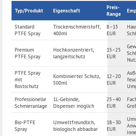
Preis-
Typ/Produkt
Eigenschaft
Emp
Range
Standard
Trockenschmierstoff,
8–15
Haus
PTFE Spray
400ml
EUR
Sch
Gew
Premium
Hochkonzentriert,
15–25
Schl
PTFE Spray
langzeitschutz
EUR
Nut
PTFE Spray
Auß
Kombinierter Schutz,
12–20
mit
feu
500ml
EUR
Rostschutz
Umg
Professionelle
1L-Gebinde,
25–40
Fac
Schmieranlage
Dispenser möglich
EUR
Gro
Umw
Bio-PTFE
Umweltfreundlich,
18–30
Anw
Spray
biologisch abbaubar
EUR
Inn