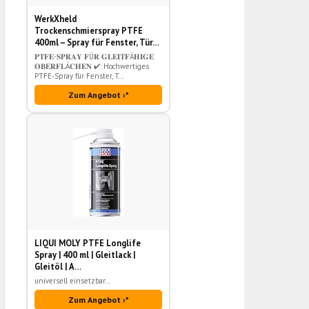
WerkXheld
Trockenschmierspray PTFE
400ml – Spray für Fenster, Tür…
𝐏𝐓𝐅𝐄-𝐒𝐏𝐑𝐀𝐘 𝐅Ü𝐑 𝐆𝐋𝐄𝐈𝐓𝐅Ä𝐇𝐈𝐆𝐄
𝐎𝐁𝐄𝐑𝐅𝐋Ä𝐂𝐇𝐄𝐍 ✔: Hochwertiges
PTFE-Spray für Fenster, T…
Zum Angebot ›*
LIQUI MOLY PTFE Longlife
Spray | 400 ml | Gleitlack |
Gleitöl | A…
universell einsetzbar…
Zum Angebot ›*