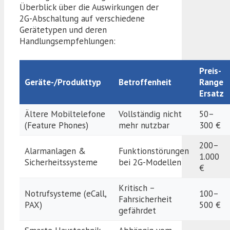
Überblick über die Auswirkungen der
2G-Abschaltung auf verschiedene
Gerätetypen und deren
Handlungsempfehlungen:
Preis-
Geräte-/Produkttyp
Betroffenheit
Range
Ersatz
Ältere Mobiltelefone
Vollständig nicht
50–
(Feature Phones)
mehr nutzbar
300 €
200–
Alarmanlagen &
Funktionstörungen
1.000
Sicherheitssysteme
bei 2G-Modellen
€
Kritisch –
Notrufsysteme (eCall,
100–
Fahrsicherheit
PAX)
500 €
gefährdet