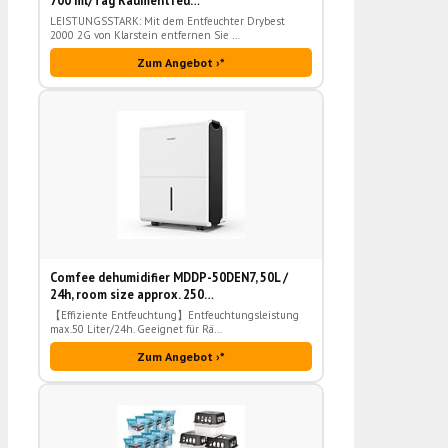
700 ml/Tag Raumentfeu…
LEISTUNGSSTARK: Mit dem Entfeuchter Drybest
2000 2G von Klarstein entfernen Sie …
Zum Angebot ›*
Comfee dehumidifier MDDP-50DEN7, 50L /
24h, room size approx. 250…
【Effiziente Entfeuchtung】Entfeuchtungsleistung
max.50 Liter/24h. Geeignet für Rä…
Zum Angebot ›*