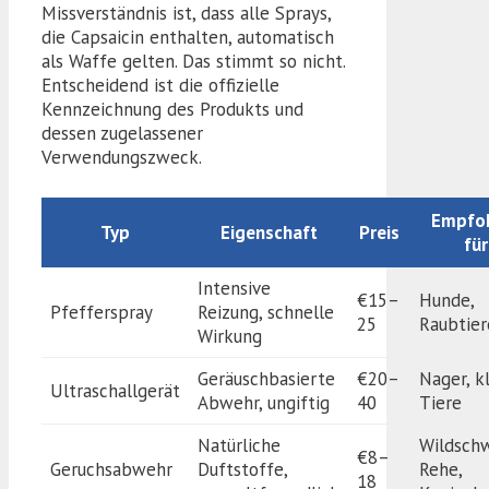
Missverständnis ist, dass alle Sprays,
die Capsaicin enthalten, automatisch
als Waffe gelten. Das stimmt so nicht.
Entscheidend ist die offizielle
Kennzeichnung des Produkts und
dessen zugelassener
Verwendungszweck.
Empfo
Typ
Eigenschaft
Preis
für
Intensive
€15–
Hunde,
Pfefferspray
Reizung, schnelle
25
Raubtier
Wirkung
Geräuschbasierte
€20–
Nager, k
Ultraschallgerät
Abwehr, ungiftig
40
Tiere
Natürliche
Wildschw
€8–
Geruchsabwehr
Duftstoffe,
Rehe,
18