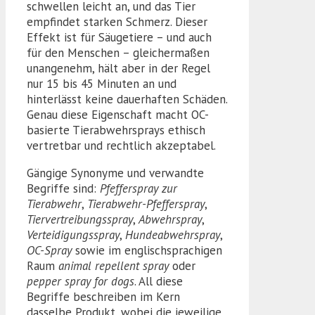
schwellen leicht an, und das Tier
empfindet starken Schmerz. Dieser
Effekt ist für Säugetiere – und auch
für den Menschen – gleichermaßen
unangenehm, hält aber in der Regel
nur 15 bis 45 Minuten an und
hinterlässt keine dauerhaften Schäden.
Genau diese Eigenschaft macht OC-
basierte Tierabwehrsprays ethisch
vertretbar und rechtlich akzeptabel.
Gängige Synonyme und verwandte
Begriffe sind:
Pfefferspray zur
Tierabwehr
,
Tierabwehr-Pfefferspray
,
Tiervertreibungsspray
,
Abwehrspray
,
Verteidigungsspray
,
Hundeabwehrspray
,
OC-Spray
sowie im englischsprachigen
Raum
animal repellent spray
oder
pepper spray for dogs
. All diese
Begriffe beschreiben im Kern
dasselbe Produkt, wobei die jeweilige