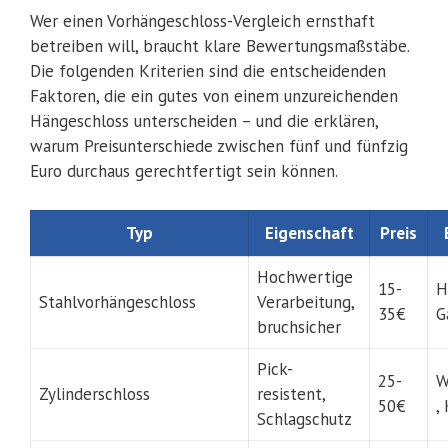
Wer einen Vorhängeschloss-Vergleich ernsthaft
betreiben will, braucht klare Bewertungsmaßstäbe.
Die folgenden Kriterien sind die entscheidenden
Faktoren, die ein gutes von einem unzureichenden
Hängeschloss unterscheiden – und die erklären,
warum Preisunterschiede zwischen fünf und fünfzig
Euro durchaus gerechtfertigt sein können.
Typ
Eigenschaft
Preis
Hochwertige
15-
H
Stahlvorhängeschloss
Verarbeitung,
35€
G
bruchsicher
Pick-
25-
W
Zylinderschloss
resistent,
50€
,
Schlagschutz