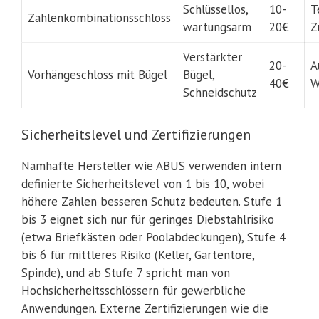
Schlüssellos,
10-
T
Zahlenkombinationsschloss
wartungsarm
20€
Z
Verstärkter
20-
A
Vorhängeschloss mit Bügel
Bügel,
40€
W
Schneidschutz
Sicherheitslevel und Zertifizierungen
Namhafte Hersteller wie ABUS verwenden intern
definierte Sicherheitslevel von 1 bis 10, wobei
höhere Zahlen besseren Schutz bedeuten. Stufe 1
bis 3 eignet sich nur für geringes Diebstahlrisiko
(etwa Briefkästen oder Poolabdeckungen), Stufe 4
bis 6 für mittleres Risiko (Keller, Gartentore,
Spinde), und ab Stufe 7 spricht man von
Hochsicherheitsschlössern für gewerbliche
Anwendungen. Externe Zertifizierungen wie die