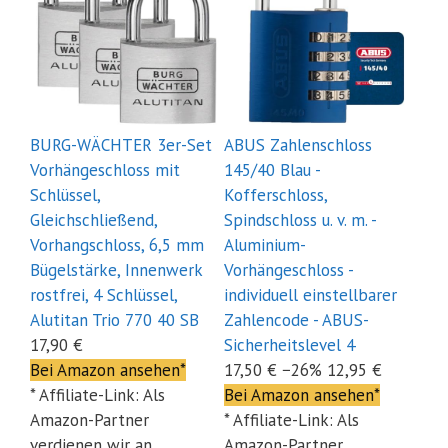
BURG-WÄCHTER 3er-Set
ABUS Zahlenschloss
Vorhängeschloss mit
145/40 Blau -
Schlüssel,
Kofferschloss,
Gleichschließend,
Spindschloss u. v. m. -
Vorhangschloss, 6,5 mm
Aluminium-
Bügelstärke, Innenwerk
Vorhängeschloss -
rostfrei, 4 Schlüssel,
individuell einstellbarer
Alutitan Trio 770 40 SB
Zahlencode - ABUS-
17,90 €
Sicherheitslevel 4
Bei Amazon ansehen*
17,50 €
−26%
12,95 €
* Affiliate-Link: Als
Bei Amazon ansehen*
Amazon-Partner
* Affiliate-Link: Als
verdienen wir an
Amazon-Partner