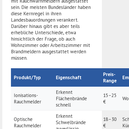
mit Rauchwarnmeldern ausgestattet
sein. Die meisten Bundesländer haben
diese Kernregel in ihren
Landesbauordnungen verankert.
Darüber hinaus gibt es aber teils
erhebliche Unterschiede, etwa
hinsichtlich der Frage, ob auch
Wohnzimmer oder Arbeitszimmer mit
Brandmeldern ausgestattet werden
müssen.
Preis-
Produkt/Typ
Eigenschaft
Em
Range
Erkennt
Ionisations-
15–25
Flächenbrände
Wo
Rauchmelder
€
schnell
Erkennt
Optische
18–30
Sc
Schwelbrände
Rauchmelder
€
Kü
zuverlässig