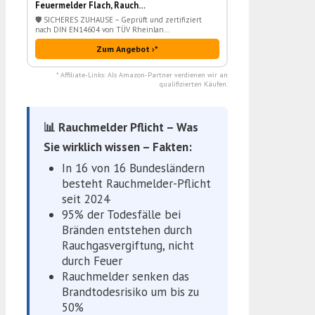
Feuermelder Flach, Rauch…
🛡️ SICHERES ZUHAUSE – Geprüft und zertifiziert
nach DIN EN14604 von TÜV Rheinlan…
Zum Angebot ›*
* Affiliate-Links: Als Amazon-Partner verdienen wir an
qualifizierten Käufen.
📊 Rauchmelder Pflicht – Was
Sie wirklich wissen – Fakten:
In 16 von 16 Bundesländern
besteht Rauchmelder-Pflicht
seit 2024
95% der Todesfälle bei
Bränden entstehen durch
Rauchgasvergiftung, nicht
durch Feuer
Rauchmelder senken das
Brandtodesrisiko um bis zu
50%