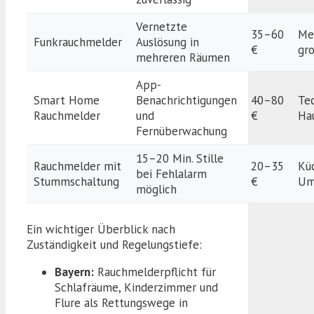
Vernetzte
35–60
Me
Funkrauchmelder
Auslösung in
€
gr
mehreren Räumen
App-
Smart Home
Benachrichtigungen
40–80
Tec
Rauchmelder
und
€
Ha
Fernüberwachung
15–20 Min. Stille
Rauchmelder mit
20–35
Kü
bei Fehlalarm
Stummschaltung
€
Um
möglich
Ein wichtiger Überblick nach
Zuständigkeit und Regelungstiefe:
Bayern:
Rauchmelderpflicht für
Schlafräume, Kinderzimmer und
Flure als Rettungswege in